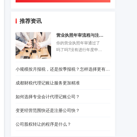
推荐资讯
营业执照年审流程与注意事项
你的营业执照年审通过了
吗了吗?没有进行年度申报
的老板们抓紧时间咯。以
前的旧企业年报制度正式
小规模按月报税，还是按季报税？怎样选择更有利？
取消，改为企业年度报告
公示制度，营业执照年审
成都财税代理记账让服务更加精准
公示时间是每年的1月1日-6
月30结束。精诚财税给诸
如何选择专业会计代理记账公司？
位创业者们准备了一份操
作指南，给那些不是很熟
变更经营范围快还是注册公司快？
悉怎样操作的人作为参
考。请往下看！
公司股权转让的程序是什么？