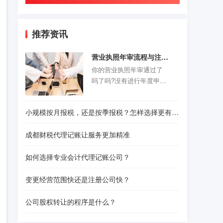
推荐资讯
营业执照年审流程与注意事项
你的营业执照年审通过了
吗了吗?没有进行年度申报
的老板们抓紧时间咯。以
前的旧企业年报制度正式
小规模按月报税，还是按季报税？怎样选择更有利？
取消，改为企业年度报告
公示制度，营业执照年审
成都财税代理记账让服务更加精准
公示时间是每年的1月1日-6
月30结束。精诚财税给诸
如何选择专业会计代理记账公司？
位创业者们准备了一份操
作指南，给那些不是很熟
变更经营范围快还是注册公司快？
悉怎样操作的人作为参
考。请往下看！
公司股权转让的程序是什么？