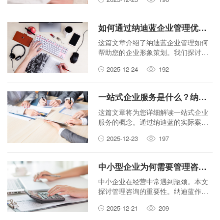
文为你梳理了最容易踩的坑，包括股
权分配、注册地址选择和经营范围填
写等关键环节，助你创业之路走得更
如何通过纳迪蓝企业管理优化您的企业形象策划？
稳。
这篇文章介绍了纳迪蓝企业管理如何
帮助您的企业形象策划。我们探讨了
几个关键步骤，让您的品牌更受欢
2025-12-24
192
迎，更容易被记住。
一站式企业服务是什么？纳迪蓝如何解决您的所有需求
这篇文章将为您详细解读一站式企业
服务的概念。通过纳迪蓝的实际案
例，您将了解到如何通过整合服务来
2025-12-23
197
简化企业管理，轻松应对各类需求，
让企业运营更高效。
中小型企业为何需要管理咨询？纳迪蓝提升竞争力的秘诀
中小企业在经营中常遇到瓶颈。本文
探讨管理咨询的重要性。纳迪蓝作为
专业机构，帮助企业找到提升竞争力
2025-12-21
209
的秘诀。