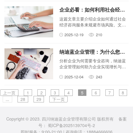
企业必看：如何利用社会经济咨询规避市场风险？
这篇文章主要介绍企业如何通过社会
经济咨询服务来规避市场风险。文章
详细解释了咨询的具体作用，包括政
2025-12-19
210
策分析、市场预测和趋势把握，旨在
帮助企业做出更明智的决策。
纳迪蓝企业管理：为什么您的企业需要专业咨询？
分析企业为何需要专业咨询，纳迪蓝
企业管理如何助力企业实现增长与提
升效率，并制定有效战略。
2025-12-04
243
上一页
1
2
3
4
5
6
7
8
...
28
29
下一页
Copyright © 2023. 四川纳迪蓝企业管理有限公司 版权所有 备案
号：
蜀ICP备2025139704号-2
即时服务：9:00-21:00 | 咨询电话：18884666606